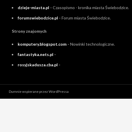
dzieje-miasta.pl
-
Czasopismo - kronika miasta Świebodzice.
forumswiebodzice.pl
-
Forum miasta Świebodzice.
Strony znajomych
komputery.blogspot.com
-
Nowinki technologiczne.
fantastyka.nets.pl
-
rosyjskadusza.cba.pl
-
Dumnie wspierane przez WordPressa