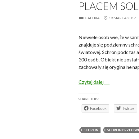
PLACEM SO
GALERIA
18 MARCA 2017
Niewiele osób wie, że w sam
znajduje się podziemny schr
światowej. Schron podczas 
300 osób. Obiekt nie został
zachowały się oryginalne na
Wrocław – schr
Czytaj dalej
→
SHARE THIS:
Facebook
Twitter
SCHRON
SCHRON PRZECIW