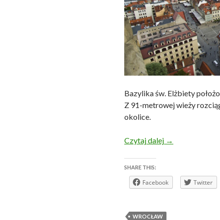
Bazylika św. Elżbiety położ
Z 91-metrowej wieży rozciąga
okolice.
Maj 2014 r. – Wr
Czytaj dalej
→
SHARE THIS:
Facebook
Twitter
WROCŁAW