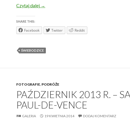
Kwiecień 2014 r. – Świebodzice z lotu ptaka
Czytaj dalej
→
SHARE THIS:
Facebook
Twitter
Reddit
ŚWIEBODZICE
FOTOGRAFIE
,
PODRÓŻE
PAŹDZIERNIK 2013 R. – SA
PAUL-DE-VENCE
GALERIA
19 KWIETNIA 2014
DODAJ KOMENTARZ