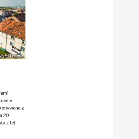
łami
bienie
ykonywana z
a 20
ta z tej