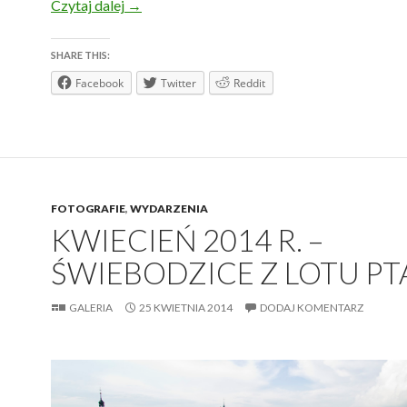
Gruzja, relacja z wyprawy. Góry! Kazbegi – S
Czytaj dalej
→
SHARE THIS:
Facebook
Twitter
Reddit
FOTOGRAFIE
,
WYDARZENIA
KWIECIEŃ 2014 R. –
ŚWIEBODZICE Z LOTU PT
GALERIA
25 KWIETNIA 2014
DODAJ KOMENTARZ