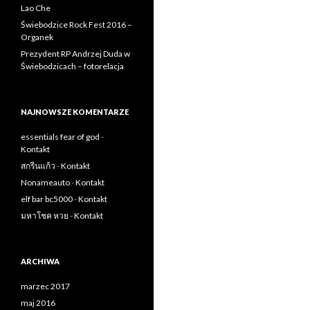
Lao Che
Świebodzice Rock Fest 2016 –
Organek
Prezydent RP Andrzej Duda w
Świebodzicach – fotorelacja
NAJNOWSZE KOMENTARZE
essentials fear of god
-
Kontakt
สกรีนแก้ว
-
Kontakt
Nonameauto
-
Kontakt
elf bar bc5000
-
Kontakt
มหาโชค หวย
-
Kontakt
ARCHIWA
marzec 2017
maj 2016