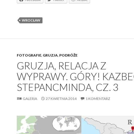
WROCŁAW
FOTOGRAFIE
,
GRUZJA
,
PODRÓŻE
GRUZJA, RELACJA Z
WYPRAWY. GÓRY! KAZBEG
STEPANCMINDA, CZ. 3
GALERIA
27 KWIETNIA 2014
1 KOMENTARZ