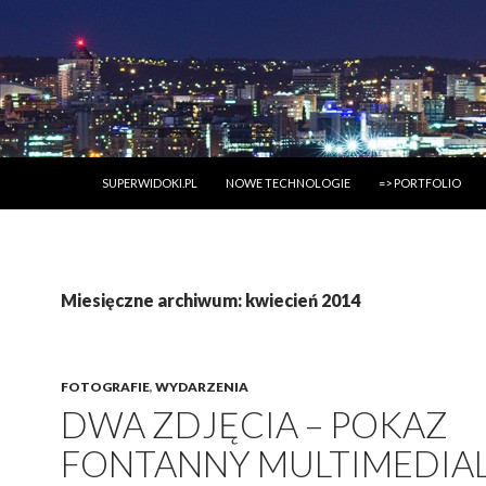
PRZESKOCZ DO TREŚCI
SUPERWIDOKI.PL
NOWE TECHNOLOGIE
=> PORTFOLIO
Miesięczne archiwum: kwiecień 2014
FOTOGRAFIE
,
WYDARZENIA
DWA ZDJĘCIA – POKAZ
FONTANNY MULTIMEDIA