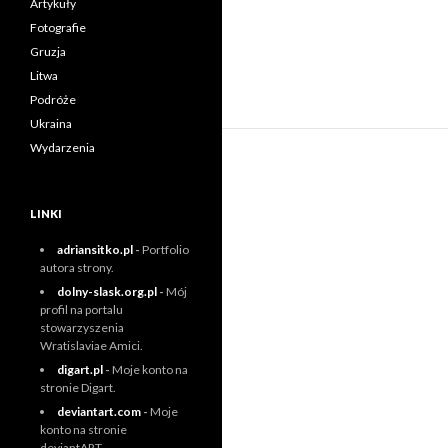
Artykuły
Fotografie
Gruzja
Litwa
Podróże
Ukraina
Wydarzenia
LINKI
adriansitko.pl
-
Portfolio
autora strony.
dolny-slask.org.pl
-
Mój
profil na portalu
stowarzyszenia
Wratislaviae Amici.
digart.pl
-
Moje konto na
stronie Digart.
deviantart.com
-
Moje
konto na stronie
deviantART.