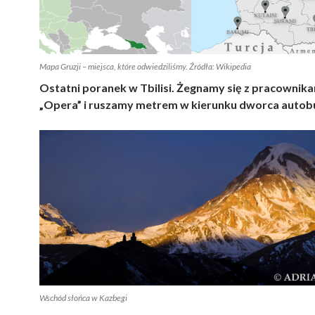
Mapa Gruzji – miejsca, które odwiedziliśmy. Źródła: Wikipedia
Ostatni poranek w Tbilisi. Żegnamy się z pracownika
„Opera” i ruszamy metrem w kierunku dworca auto
Wschód słońca w Kazbegi