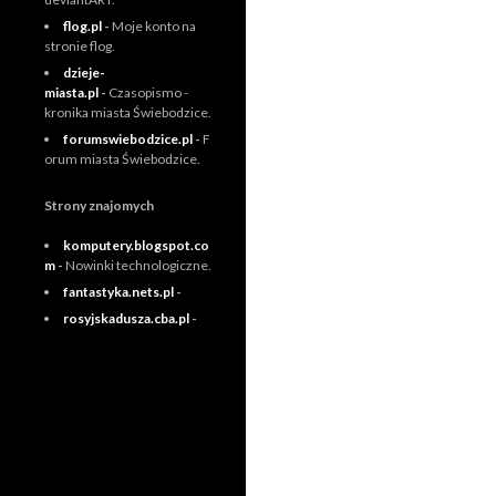
flog.pl
-
Moje konto na
stronie flog.
dzieje-
miasta.pl
-
Czasopismo -
kronika miasta Świebodzice.
forumswiebodzice.pl
-
F
orum miasta Świebodzice.
Strony znajomych
komputery.blogspot.co
m
-
Nowinki technologiczne.
fantastyka.nets.pl
-
rosyjskadusza.cba.pl
-