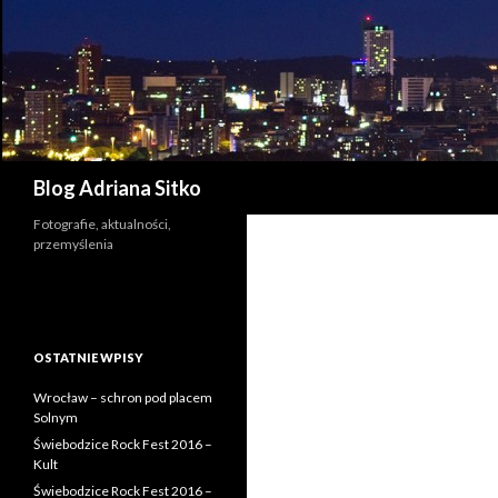
Szukaj
Blog Adriana Sitko
Fotografie, aktualności,
przemyślenia
OSTATNIE WPISY
Wrocław – schron pod placem
Solnym
Świebodzice Rock Fest 2016 –
Kult
Świebodzice Rock Fest 2016 –