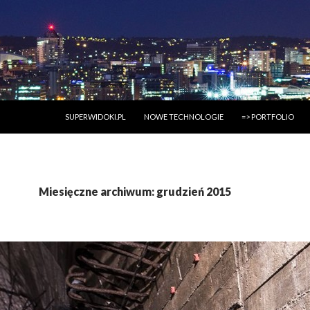
PRZESKOCZ DO TREŚCI
SUPERWIDOKI.PL
NOWE TECHNOLOGIE
=> PORTFOLIO
Miesięczne archiwum: grudzień 2015