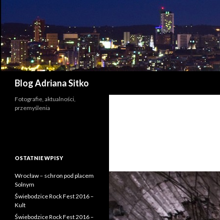
Szukaj
Blog Adriana Sitko
Fotografie, aktualności,
przemyślenia
OSTATNIE WPISY
Wrocław – schron pod placem
Solnym
Świebodzice Rock Fest 2016 –
Kult
Świebodzice Rock Fest 2016 –