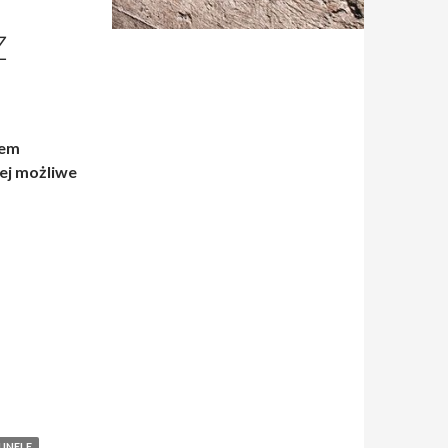
Ż
tem
rej możliwe
UNELE