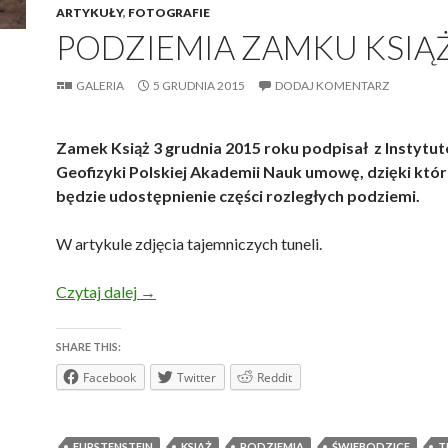
ARTYKUŁY
,
FOTOGRAFIE
PODZIEMIA ZAMKU KSIĄ
GALERIA
5 GRUDNIA 2015
DODAJ KOMENTARZ
Zamek Książ 3 grudnia 2015 roku podpisał z Instytu
Geofizyki Polskiej Akademii Nauk umowę, dzięki któ
będzie udostępnienie części rozległych podziemi.
W artykule zdjęcia tajemniczych tuneli.
Podziemia Zamku Książ
Czytaj dalej
→
SHARE THIS:
Facebook
Twitter
Reddit
FURSTENSTEIN
KSIĄŻ
PODZIEMIA
ŚWIEBODZICE
T