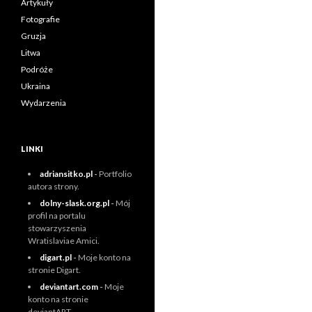
Artykuły
Fotografie
Gruzja
Litwa
Podróże
Ukraina
Wydarzenia
LINKI
adriansitko.pl
-
Portfolio
autora strony.
dolny-slask.org.pl
-
Mój
profil na portalu
stowarzyszenia
Wratislaviae Amici.
digart.pl
-
Moje konto na
stronie Digart.
deviantart.com
-
Moje
konto na stronie
deviantART.