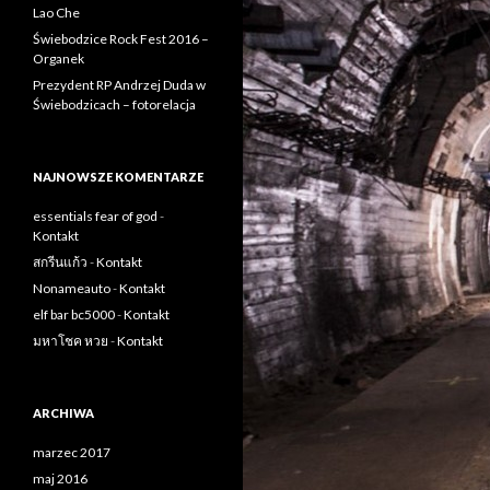
Lao Che
Świebodzice Rock Fest 2016 –
Organek
Prezydent RP Andrzej Duda w
Świebodzicach – fotorelacja
NAJNOWSZE KOMENTARZE
essentials fear of god
-
Kontakt
สกรีนแก้ว
-
Kontakt
Nonameauto
-
Kontakt
elf bar bc5000
-
Kontakt
มหาโชค หวย
-
Kontakt
ARCHIWA
marzec 2017
maj 2016