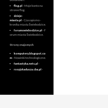
flog.pl
-
Moje konto na
stronie flog.
dzieje-
miasta.pl
-
Czasopismo -
kronika miasta Świebodzice.
forumswiebodzice.pl
-
F
orum miasta Świebodzice.
Strony znajomych
komputery.blogspot.co
m
-
Nowinki technologiczne.
fantastyka.nets.pl
-
rosyjskadusza.cba.pl
-