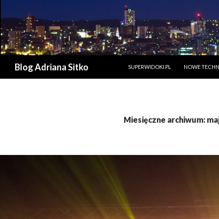
PRZESKOCZ DO TREŚCI
Szukaj
Blog Adriana Sitko
SUPERWIDOKI.PL
NOWE TECHN
Miesięczne archiwum: ma