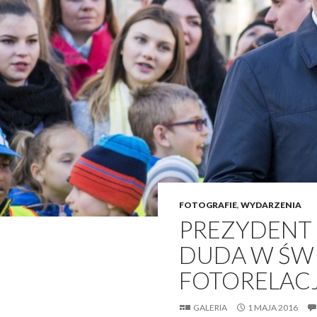
FOTOGRAFIE
,
WYDARZENIA
PREZYDENT 
DUDA W ŚW
FOTORELAC
GALERIA
1 MAJA 2016