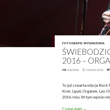
FOTOGRAFIE
,
WYDARZENIA
ŚWIEBODZIC
2016 – ORG
GALERIA
2 MAJA 2016
To już czwarta edycja Rock F
Kruk, Lipali, Organek, Lao C
2016 roku. W tym wpisie rel
Świebodzice Ro
Czytaj dalej
→