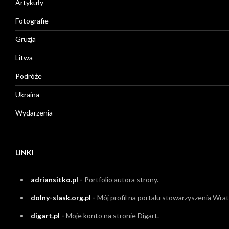
Artykuły
Fotografie
Gruzja
Litwa
Podróże
Ukraina
Wydarzenia
LINKI
adriansitko.pl
-
Portfolio autora strony.
dolny-slask.org.pl
-
Mój profil na portalu stowarzyszenia Wrati
digart.pl
-
Moje konto na stronie Digart.