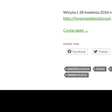
Wizyta z 28 kwietnia 2016 r
http://forumswiebodzice.pl
.
Prezydent RP An
Czytaj dalej
→
SHARE THIS:
Facebook
Twitter
ANDRZEJ DUDA
DUDA
ŚWIEBODZICE