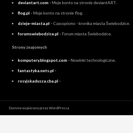
deviantart.com
-
Moje konto na stronie deviantART.
flog.pl
-
Moje konto na stronie flog.
dzieje-miasta.pl
-
Czasopismo - kronika miasta Świebodzice.
forumswiebodzice.pl
-
Forum miasta Świebodzice.
Strony znajomych
komputery.blogspot.com
-
Nowinki technologiczne.
fantastyka.nets.pl
-
rosyjskadusza.cba.pl
-
Dumnie wspierane przez WordPressa