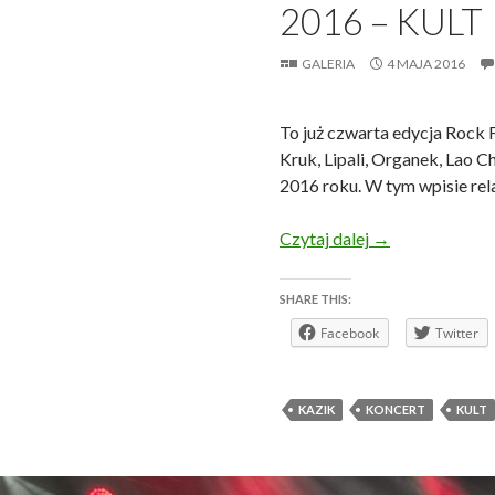
2016 – KULT
GALERIA
4 MAJA 2016
To już czwarta edycja Rock F
Kruk, Lipali, Organek, Lao C
2016 roku. W tym wpisie rela
Świebodzice Roc
Czytaj dalej
→
SHARE THIS:
Facebook
Twitter
KAZIK
KONCERT
KULT