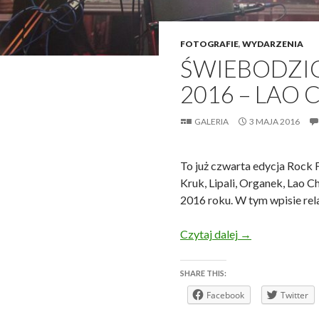
FOTOGRAFIE
,
WYDARZENIA
ŚWIEBODZIC
2016 – LAO 
GALERIA
3 MAJA 2016
To już czwarta edycja Rock F
Kruk, Lipali, Organek, Lao C
2016 roku. W tym wpisie rel
Świebodzice Roc
Czytaj dalej
→
SHARE THIS:
Facebook
Twitter