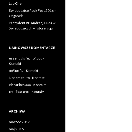
Lao Che
Świebodzice Rock Fest 2016 –
Organek
Prezydent RP Andrzej Duda w
Świebodzicach – fotorelacja
NAJNOWSZE KOMENTARZE
essentials fear of god
-
Kontakt
สกรีนแก้ว
-
Kontakt
Nonameauto
-
Kontakt
elf bar bc5000
-
Kontakt
มหาโชค หวย
-
Kontakt
ARCHIWA
marzec 2017
maj 2016