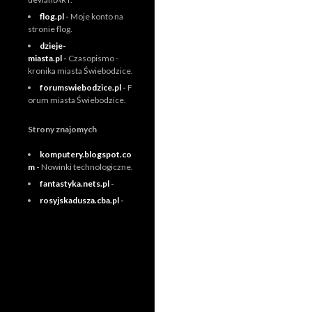
flog.pl
-
Moje konto na
stronie flog.
dzieje-
miasta.pl
-
Czasopismo -
kronika miasta Świebodzice.
forumswiebodzice.pl
-
F
orum miasta Świebodzice.
Strony znajomych
komputery.blogspot.co
m
-
Nowinki technologiczne.
fantastyka.nets.pl
-
rosyjskadusza.cba.pl
-