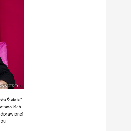
oła Świata”
ocławskich
odprawionej
ubu