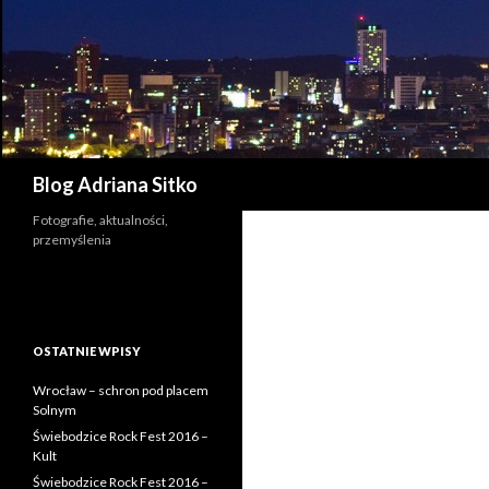
Szukaj
Blog Adriana Sitko
Fotografie, aktualności,
przemyślenia
OSTATNIE WPISY
Wrocław – schron pod placem
Solnym
Świebodzice Rock Fest 2016 –
Kult
Świebodzice Rock Fest 2016 –