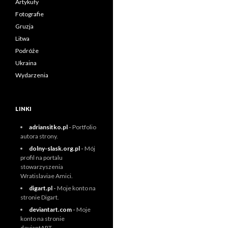
Artykuły
Fotografie
Gruzja
Litwa
Podróże
Ukraina
Wydarzenia
LINKI
adriansitko.pl
-
Portfolio
autora strony.
dolny-slask.org.pl
-
Mój
profil na portalu
stowarzyszenia
Wratislaviae Amici.
digart.pl
-
Moje konto na
stronie Digart.
deviantart.com
-
Moje
konto na stronie
deviantART.