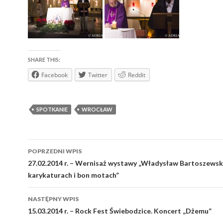
SHARE THIS:
Facebook
Twitter
Reddit
SPOTKANIE
WROCŁAW
Zobacz
POPRZEDNI WPIS
wpisy
27.02.2014 r. – Wernisaż wystawy „Władysław Bartoszewsk
karykaturach i bon motach”
NASTĘPNY WPIS
15.03.2014 r. – Rock Fest Świebodzice. Koncert „Dżemu”