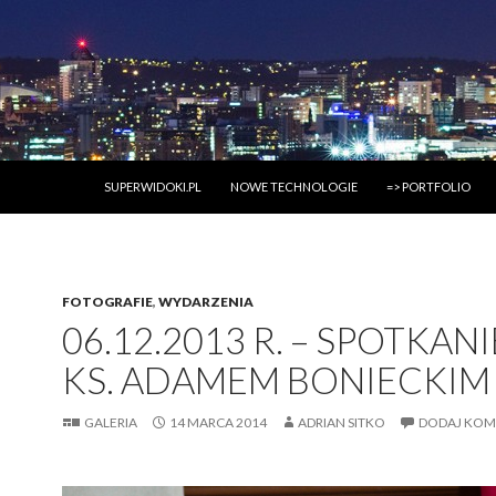
PRZESKOCZ DO TREŚCI
SUPERWIDOKI.PL
NOWE TECHNOLOGIE
=> PORTFOLIO
FOTOGRAFIE
,
WYDARZENIA
06.12.2013 R. – SPOTKANI
KS. ADAMEM BONIECKIM
GALERIA
14 MARCA 2014
ADRIAN SITKO
DODAJ KOM