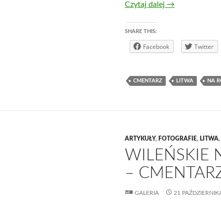
Wileńskie nekro
Czytaj dalej
→
SHARE THIS:
Facebook
Twitter
CMENTARZ
LITWA
NA R
ARTYKUŁY
,
FOTOGRAFIE
,
LITWA
WILEŃSKIE 
– CMENTAR
GALERIA
21 PAŹDZIERNIK