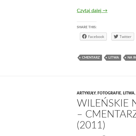
Wileńskie nekro
Czytaj dalej
→
SHARE THIS:
Facebook
Twitter
CMENTARZ
LITWA
NA R
ARTYKUŁY
,
FOTOGRAFIE
,
LITWA
WILEŃSKIE 
– CMENTARZ
(2011)