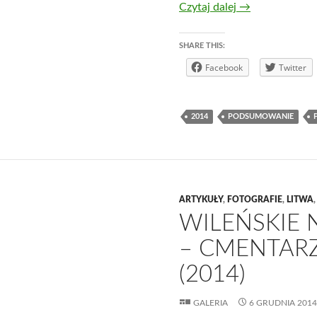
Rok 2014 – po
Czytaj dalej
→
SHARE THIS:
Facebook
Twitter
2014
PODSUMOWANIE
ARTYKUŁY
,
FOTOGRAFIE
,
LITWA
WILEŃSKIE 
– CMENTARZ
(2014)
GALERIA
6 GRUDNIA 2014