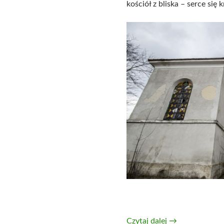
kościół z bliska – serce się 
Kościół Matki B
Czytaj dalej
→