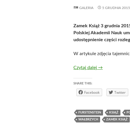
GALERIA
5 GRUDNIA 2015
Zamek Książ 3 grudnia 2015
Polskiej Akademii Nauk um
udostępnienie części rozle
W artykule zdjęcia tajemnic
Podziemia Zamk
Czytaj dalej
→
SHARE THIS:
Facebook
Twitter
FURSTENSTEIN
KSIĄŻ
P
WAŁBRZYCH
ZAMEK KSIĄŻ