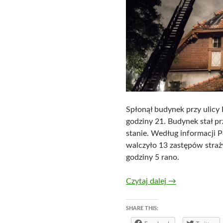
Spłonął budynek przy ulicy
godziny 21. Budynek stał pr
stanie. Według informacji 
walczyło 13 zastępów straży
godziny 5 rano.
25.07.2015 r. –
Czytaj dalej
→
SHARE THIS: