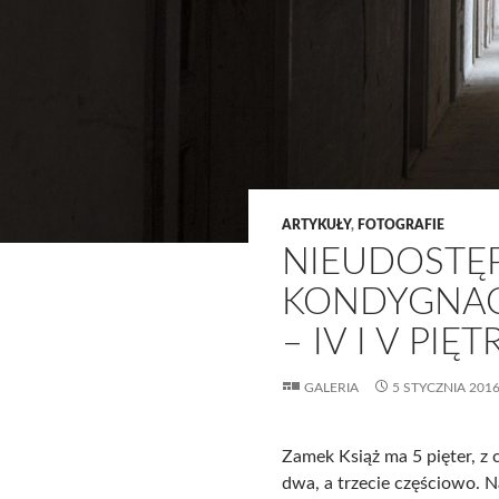
ARTYKUŁY
,
FOTOGRAFIE
NIEUDOSTĘ
KONDYGNAC
– IV I V PIĘ
GALERIA
5 STYCZNIA 201
Zamek Książ ma 5 pięter, z
dwa, a trzecie częściowo. N