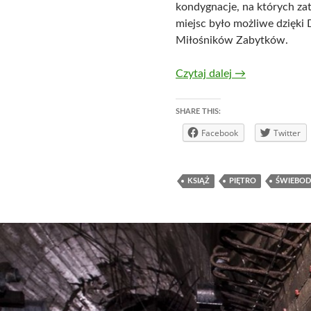
kondygnacje, na których za
miejsc było możliwe dzięki
Miłośników Zabytków.
Nieudostępnione
Czytaj dalej
→
SHARE THIS:
Facebook
Twitter
KSIĄŻ
PIĘTRO
ŚWIEBOD