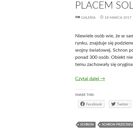
PLACEM SO
GALERIA
18 MARCA 2017
Niewiele osób wie, że w s
rynku, znajduje się podziem
wojny światowej. Schron po
ponad 300 osób. Obiekt nie 
temu zachowały się orygina
Wrocław – sch
Czytaj dalej
→
SHARE THIS:
Facebook
Twitter
SCHRON
SCHRON PRZECIWL