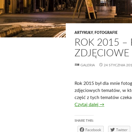
ARTYKUŁY
,
FOTOGRAFIE
ROK 2015 
ZDJĘCIOWE
GALERIA
24 STYCZNIA 20
Rok 2015 był dla mnie foto
zdjęciowych tematów, w kt
część z tych tematów czeka 
Rok 2015 – po
Czytaj dalej
→
SHARE THIS:
Facebook
Twitter