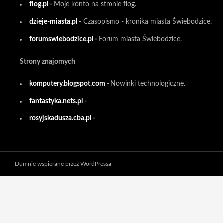
flog.pl
-
Moje konto na stronie flog.
dzieje-miasta.pl
-
Czasopismo - kronika miasta Świebodzice.
forumswiebodzice.pl
-
Forum miasta Świebodzice.
Strony znajomych
komputery.blogspot.com
-
Nowinki technologiczne.
fantastyka.nets.pl
-
rosyjskadusza.cba.pl
-
Dumnie wspierane przez WordPressa