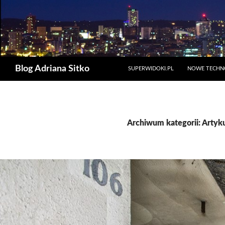
PRZESKOCZ DO TREŚCI
Szukaj
Blog Adriana Sitko
SUPERWIDOKI.PL
NOWE TECHN
Archiwum kategorii: Artyk