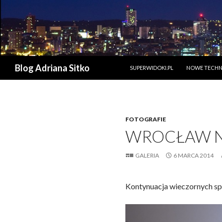
PRZESKOCZ DO TREŚCI
Szukaj
Blog Adriana Sitko
SUPERWIDOKI.PL
NOWE TECHN
FOTOGRAFIE
WROCŁAW N
GALERIA
6 MARCA 2014
Kontynuacja wieczornych s