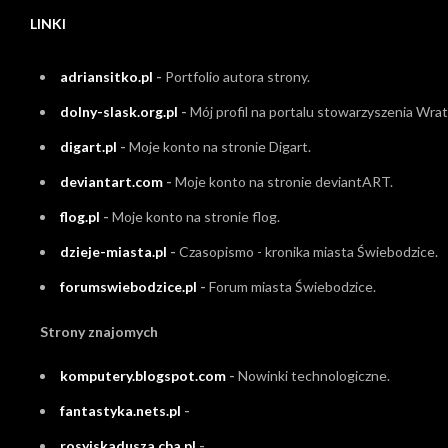
LINKI
adriansitko.pl
-
Portfolio autora strony.
dolny-slask.org.pl
-
Mój profil na portalu stowarzyszenia Wrati
digart.pl
-
Moje konto na stronie Digart.
deviantart.com
-
Moje konto na stronie deviantART.
flog.pl
-
Moje konto na stronie flog.
dzieje-miasta.pl
-
Czasopismo - kronika miasta Świebodzice.
forumswiebodzice.pl
-
Forum miasta Świebodzice.
Strony znajomych
komputery.blogspot.com
-
Nowinki technologiczne.
fantastyka.nets.pl
-
rosyjskadusza.cba.pl
-