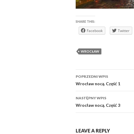
SHARE THIS:
Facebook
Twitter
WROCŁAW
Zobacz
POPRZEDNI WPIS
wpisy
Wrocław nocą. Część 1
NASTĘPNY WPIS
Wrocław nocą. Część 3
LEAVE A REPLY