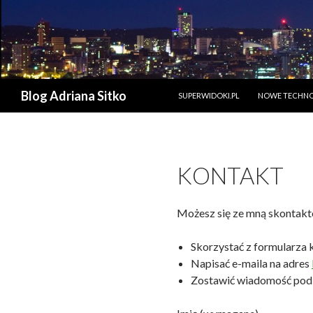
PRZESKOCZ DO TREŚCI
Szukaj
Blog Adriana Sitko
SUPERWIDOKI.PL
NOWE TECHN
KONTAKT
Możesz się ze mną skontakt
Skorzystać z formularza 
Napisać e-maila na adres
Zostawić wiadomość pod