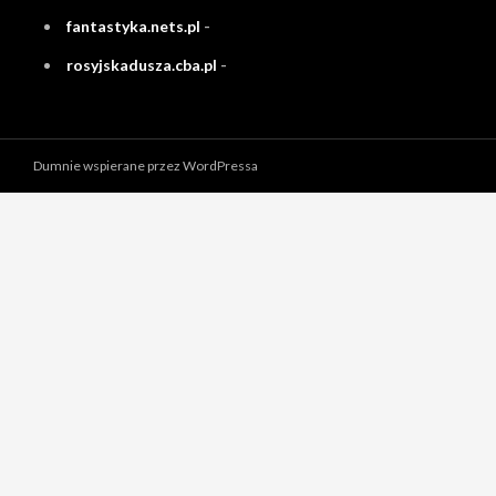
fantastyka.nets.pl
-
rosyjskadusza.cba.pl
-
Dumnie wspierane przez WordPressa