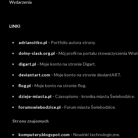
Wydarzenia
LINKI
adriansitko.pl
-
Portfolio autora strony.
dolny-slask.org.pl
-
Mój profil na portalu stowarzyszenia Wrati
digart.pl
-
Moje konto na stronie Digart.
deviantart.com
-
Moje konto na stronie deviantART.
flog.pl
-
Moje konto na stronie flog.
dzieje-miasta.pl
-
Czasopismo - kronika miasta Świebodzice.
forumswiebodzice.pl
-
Forum miasta Świebodzice.
Strony znajomych
komputery.blogspot.com
-
Nowinki technologiczne.