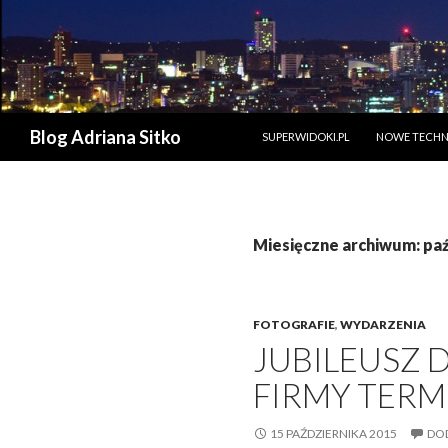
PRZESKOCZ DO TREŚCI
Szukaj
Blog Adriana Sitko
SUPERWIDOKI.PL
NOWE TECHN
Miesięczne archiwum: paź
FOTOGRAFIE
,
WYDARZENIA
JUBILEUSZ 
FIRMY TERME
15 PAŹDZIERNIKA 2015
DO