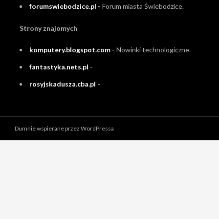
forumswiebodzice.pl
-
Forum miasta Świebodzice.
Strony znajomych
komputery.blogspot.com
-
Nowinki technologiczne.
fantastyka.nets.pl
-
rosyjskadusza.cba.pl
-
Dumnie wspierane przez WordPressa