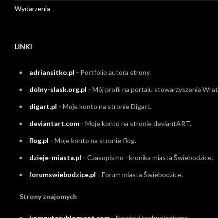
Wydarzenia
LINKI
adriansitko.pl
-
Portfolio autora strony.
dolny-slask.org.pl
-
Mój profil na portalu stowarzyszenia Wrati
digart.pl
-
Moje konto na stronie Digart.
deviantart.com
-
Moje konto na stronie deviantART.
flog.pl
-
Moje konto na stronie flog.
dzieje-miasta.pl
-
Czasopismo - kronika miasta Świebodzice.
forumswiebodzice.pl
-
Forum miasta Świebodzice.
Strony znajomych
komputery.blogspot.com
-
Nowinki technologiczne.