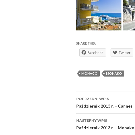
SHARE THIS:
Facebook
Twitter
MONACO
MONAKO
Zobacz
POPRZEDNI WPIS
wpisy
Październik 2013 r. – Cannes
NASTĘPNY WPIS
Październik 2013 r. – Monako, 