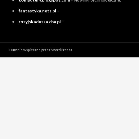
fantastyka.nets.pl
-
rosyjskadusza.cba.pl
-
Dumnie wspierane przez WordPressa