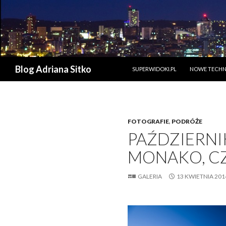
PRZESKOCZ DO TREŚCI
Szukaj
Blog Adriana Sitko
SUPERWIDOKI.PL
NOWE TECHN
FOTOGRAFIE
,
PODRÓŻE
PAŹDZIERNIK
MONAKO, CZ
GALERIA
13 KWIETNIA 201