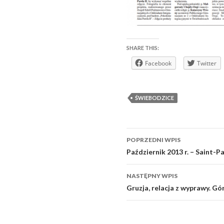
SHARE THIS:
Facebook
Twitter
ŚWIEBODZICE
Zobacz
POPRZEDNI WPIS
wpisy
Październik 2013 r. – Saint-
NASTĘPNY WPIS
Gruzja, relacja z wyprawy. Gó