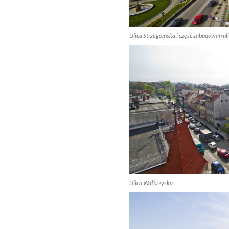
Ulica Strzegomska i część zabudowań uli
Ulica Wałbrzyska.