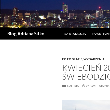
PRZESKOCZ DO TREŚCI
Szukaj
Blog Adriana Sitko
SUPERWIDOKI.PL
NOWE TECHN
FOTOGRAFIE
,
WYDARZENIA
KWIECIEŃ 20
ŚWIEBODZIC
GALERIA
25 KWIETNIA 201