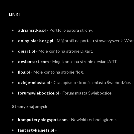
LINKI
adriansitko.pl
-
Portfolio autora strony.
dolny-slask.org.pl
-
Mój profil na portalu stowarzyszenia Wrati
digart.pl
-
Moje konto na stronie Digart.
deviantart.com
-
Moje konto na stronie deviantART.
flog.pl
-
Moje konto na stronie flog.
dzieje-miasta.pl
-
Czasopismo - kronika miasta Świebodzice.
forumswiebodzice.pl
-
Forum miasta Świebodzice.
Strony znajomych
komputery.blogspot.com
-
Nowinki technologiczne.
fantastyka.nets.pl
-