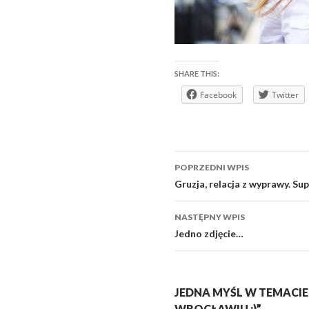
SHARE THIS:
Facebook
Twitter
Zobacz
POPRZEDNI WPIS
wpisy
Gruzja, relacja z wyprawy. Supr
NASTĘPNY WPIS
Jedno zdjęcie…
JEDNA MYŚL W TEMACIE
WROCŁAWIU :)”