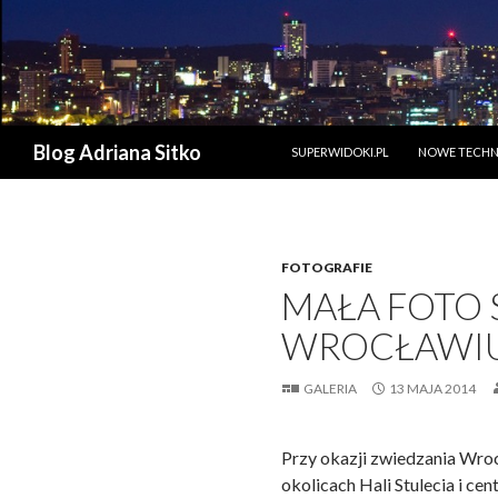
PRZESKOCZ DO TREŚCI
Szukaj
Blog Adriana Sitko
SUPERWIDOKI.PL
NOWE TECHN
FOTOGRAFIE
MAŁA FOTO 
WROCŁAWIU 
GALERIA
13 MAJA 2014
Przy okazji zwiedzania Wroc
okolicach Hali Stulecia i c