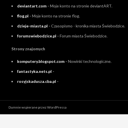
deviantart.com
-
Moje konto na stronie deviantART.
flog.pl
-
Moje konto na stronie flog.
dzieje-miasta.pl
-
Czasopismo - kronika miasta Świebodzice.
forumswiebodzice.pl
-
Forum miasta Świebodzice.
Strony znajomych
komputery.blogspot.com
-
Nowinki technologiczne.
fantastyka.nets.pl
-
rosyjskadusza.cba.pl
-
Dumnie wspierane przez WordPressa