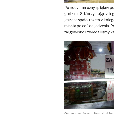
Po nocy – mroźny i piękny p
godzinie 8. Korzystając z teg
jeszcze spała, razem z koleg
miasta po coś do jedzenia. P
targowisko i zwiedziliśmy k
Ciekawostka z bazaru. „Za przyjaźń Pols