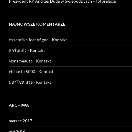
Prezydent RP Andrzej Duda w Świebodzicach – fotorelacja
NAJNOWSZE KOMENTARZE
essentials fear of god
-
Kontakt
สกรีนแก้ว
-
Kontakt
Nonameauto
-
Kontakt
elf bar bc5000
-
Kontakt
มหาโชค หวย
-
Kontakt
ARCHIWA
marzec 2017
maj 2016