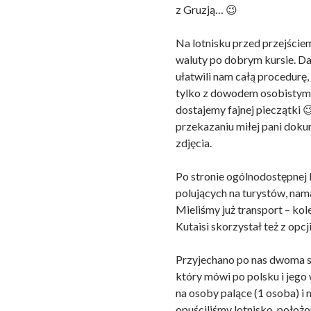
z Gruzją… 😉
Na lotnisku przed przejści
waluty po dobrym kursie. Dal
ułatwili nam całą procedurę,
tylko z dowodem osobistym, 
dostajemy fajnej pieczątki 
przekazaniu miłej pani doku
zdjęcia.
Po stronie ogólnodostępnej 
polujących na turystów, nama
Mieliśmy już transport – ko
Kutaisi skorzystał też z op
Przyjechano po nas dwoma s
który mówi po polsku i jego
na osoby palące (1 osoba) i n
opuściliśmy lotnisko, położ