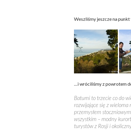
Weszliśmy jeszcze na punk
…i wróciliśmy z powrotem do
Batumi to trzecie co do w
rozwijające się z wielom
przemysłem stoczniowym 
wszystkim – modny kurort,
turystów z Rosji i okoliczn