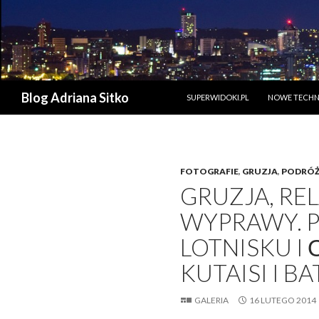
PRZESKOCZ DO TREŚCI
Szukaj
Blog Adriana Sitko
SUPERWIDOKI.PL
NOWE TECHN
FOTOGRAFIE
,
GRUZJA
,
PODRÓŻ
GRUZJA, REL
WYPRAWY. 
LOTNISKU I
KUTAISI I BA
GALERIA
16 LUTEGO 2014