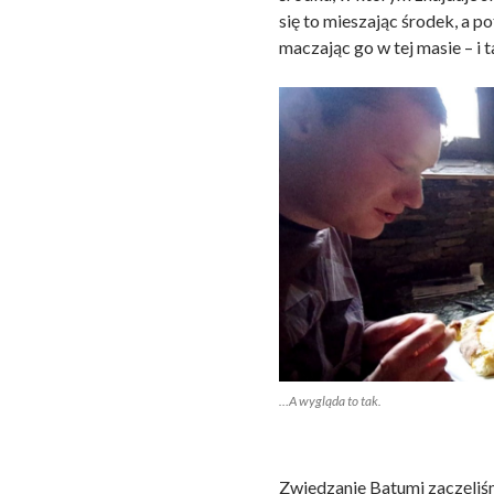
się to mieszając środek, a 
maczając go w tej masie – i 
…A wygląda to tak.
Zwiedzanie Batumi zaczęliś