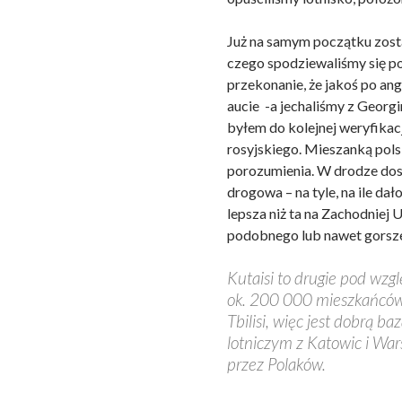
Już na samym początku zosta
czego spodziewaliśmy się po
przekonanie, że jakoś po an
aucie -a jechaliśmy z Georg
byłem do kolejnej weryfikac
rosyjskiego. Mieszanką pol
porozumienia. W drodze dostr
drogowa – na tyle, na ile dał
lepsza niż ta na Zachodniej 
podobnego lub nawet gorsz
Kutaisi to drugie pod wzg
ok. 200 000 mieszkańców.
Tbilisi, więc jest dobrą 
lotniczym z Katowic i Wa
przez Polaków.