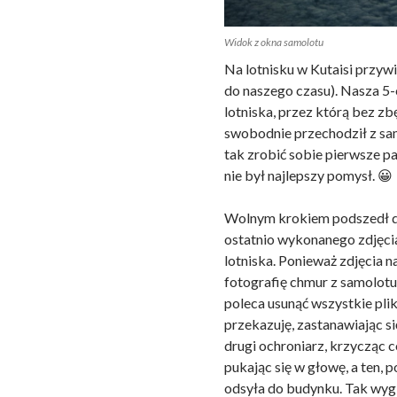
Widok z okna samolotu
Na lotnisku w Kutaisi przyw
do naszego czasu). Nasza 5-
lotniska, przez którą bez z
swobodnie przechodził z sa
tak zrobić sobie pierwsze p
nie był najlepszy pomysł. 😀
Wolnym krokiem podszedł do
ostatnio wykonanego zdjęcia
lotniska. Ponieważ zdjęcia 
fotografię chmur z samolotu 
poleca usunąć wszystkie plik
przekazuję, zastanawiając s
drugi ochroniarz, krzycząc c
pukając się w głowę, a ten, 
odsyła do budynku. Tak wygl