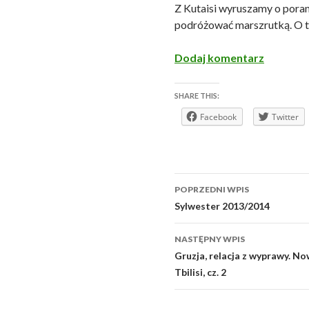
Z Kutaisi wyruszamy o poran
podróżować marszrutką. O t
Dodaj komentarz
SHARE THIS:
Facebook
Twitter
Zobacz
POPRZEDNI WPIS
wpisy
Sylwester 2013/2014
NASTĘPNY WPIS
Gruzja, relacja z wyprawy. No
Tbilisi, cz. 2