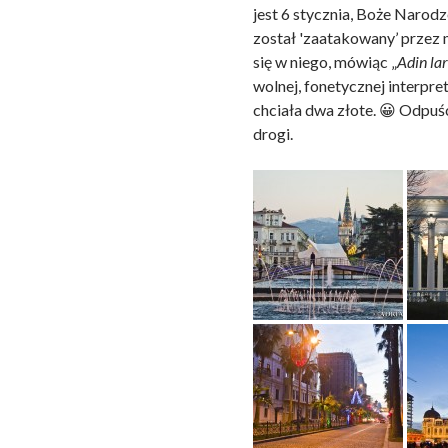
jest 6 stycznia, Boże Narodz
został 'zaatakowany’ przez 
się w niego, mówiąc „
Adin la
wolnej, fonetycznej interpre
chciała dwa złote. 😀 Odpu
drogi.