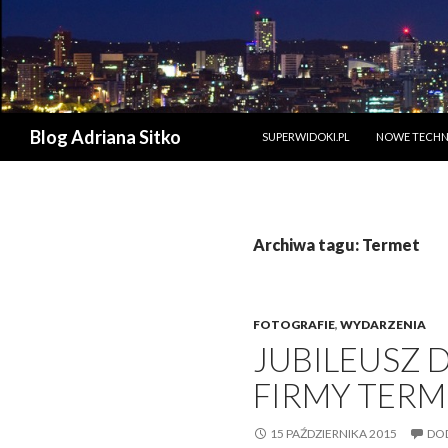
PRZESKOCZ DO TREŚCI
Szukaj
Blog Adriana Sitko
SUPERWIDOKI.PL
NOWE TECHN
Archiwa tagu: Termet
FOTOGRAFIE
,
WYDARZENIA
JUBILEUSZ 
FIRMY TERME
15 PAŹDZIERNIKA 2015
DO