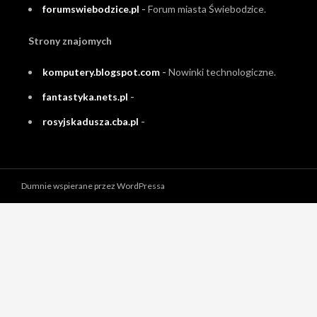
forumswiebodzice.pl
-
Forum miasta Świebodzice.
Strony znajomych
komputery.blogspot.com
-
Nowinki technologiczne.
fantastyka.nets.pl
-
rosyjskadusza.cba.pl
-
Dumnie wspierane przez WordPressa