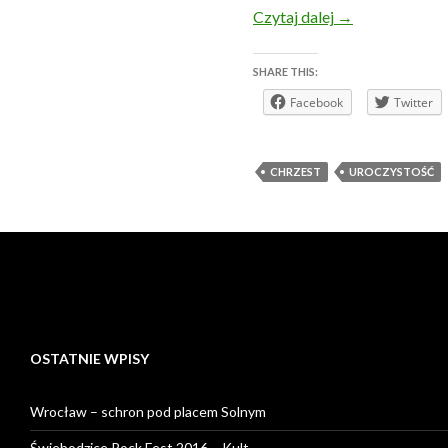
Listopad 2014 r.
Czytaj dalej
→
SHARE THIS:
Facebook
Twitter
CHRZEST
UROCZYSTOŚĆ
OSTATNIE WPISY
Wrocław – schron pod placem Solnym
Świebodzice Rock Fest 2016 – Kult