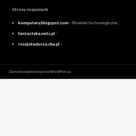
Strony znajomych
komputery.blogspot.com
-
Nowinki technologiczne.
fantastyka.nets.pl
-
rosyjskadusza.cba.pl
-
Dumnie wspierane przez WordPressa