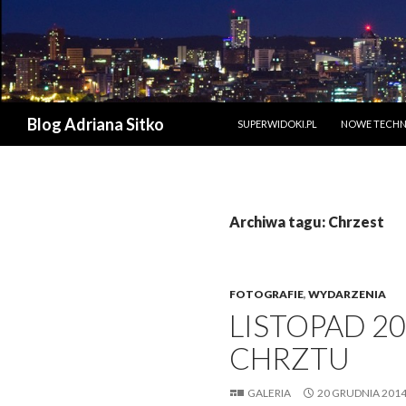
PRZESKOCZ DO TREŚCI
Szukaj
Blog Adriana Sitko
SUPERWIDOKI.PL
NOWE TECHN
Archiwa tagu: Chrzest
FOTOGRAFIE
,
WYDARZENIA
LISTOPAD 20
CHRZTU
GALERIA
20 GRUDNIA 201