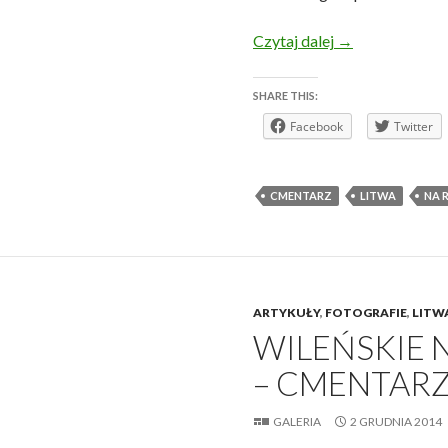
Wileńskie nekrop
Czytaj dalej
→
SHARE THIS:
Facebook
Twitter
CMENTARZ
LITWA
NA 
ARTYKUŁY
,
FOTOGRAFIE
,
LITW
WILEŃSKIE 
– CMENTARZ 
GALERIA
2 GRUDNIA 2014