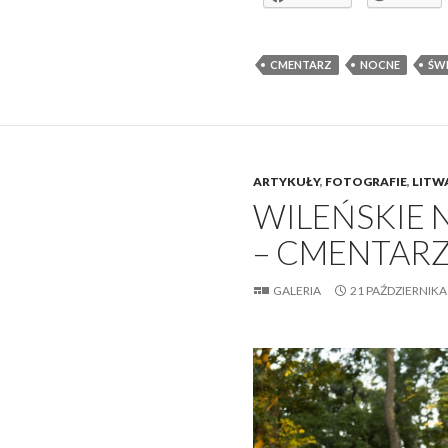
CMENTARZ
NOCNE
ŚW
ARTYKUŁY
,
FOTOGRAFIE
,
LITW
WILEŃSKIE 
– CMENTAR
GALERIA
21 PAŹDZIERNIKA