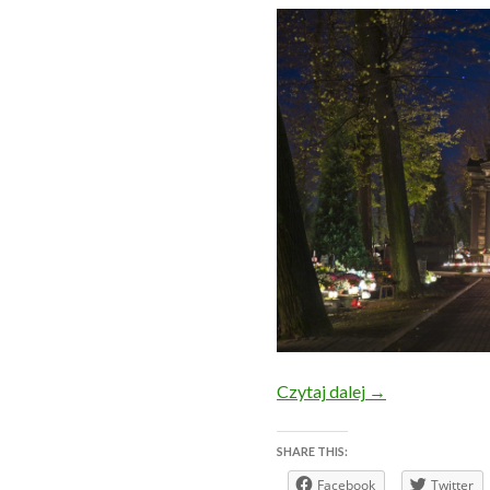
01.11.2014 r. –
Czytaj dalej
→
SHARE THIS:
Facebook
Twitter