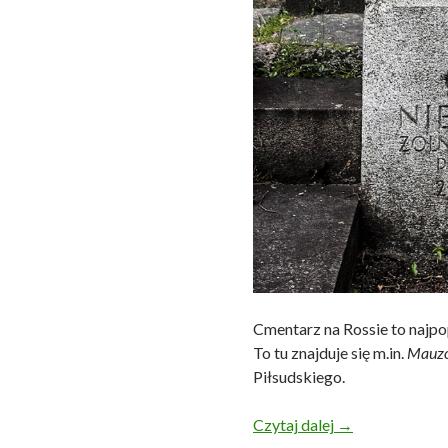
Cmentarz na Rossie to najpo
To tu znajduje się m.in.
Mauzo
Piłsudskiego.
Wileńskie nekrop
Czytaj dalej
→