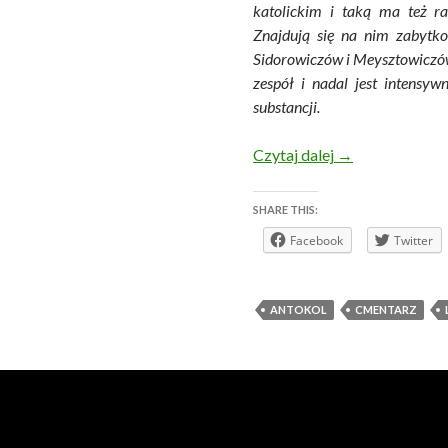
katolickim i taką ma też r
Znajdują się na nim zabytko
Sidorowiczów i Meysztowiczów.
zespół i nadal jest intensy
substancji.
Wileńskie nekro
Czytaj dalej
→
SHARE THIS:
Facebook
Twitter
ANTOKOL
CMENTARZ