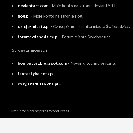
deviantart.com
-
Moje konto na stronie deviantART.
flog.pl
-
Moje konto na stronie flog.
dzieje-miasta.pl
-
Czasopismo - kronika miasta Świebodzice.
forumswiebodzice.pl
-
Forum miasta Świebodzice.
Strony znajomych
komputery.blogspot.com
-
Nowinki technologiczne.
fantastyka.nets.pl
-
rosyjskadusza.cba.pl
-
Dumnie wspierane przez WordPressa