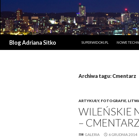
PRZESKOCZ DO TREŚCI
Szukaj
Blog Adriana Sitko
SUPERWIDOKI.PL
NOWE TECHN
Archiwa tagu: Cmentarz
ARTYKUŁY
,
FOTOGRAFIE
,
LITW
WILEŃSKIE 
– CMENTARZ 
GALERIA
6 GRUDNIA 2014