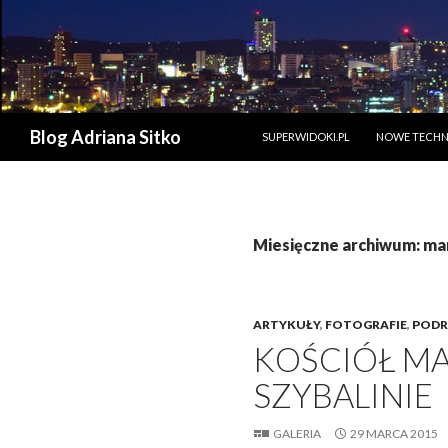
PRZESKOCZ DO TREŚCI
Szukaj
Blog Adriana Sitko
SUPERWIDOKI.PL
NOWE TECHN
Miesięczne archiwum: ma
ARTYKUŁY
,
FOTOGRAFIE
,
PODR
KOŚCIÓŁ MA
SZYBALINIE
GALERIA
29 MARCA 2015