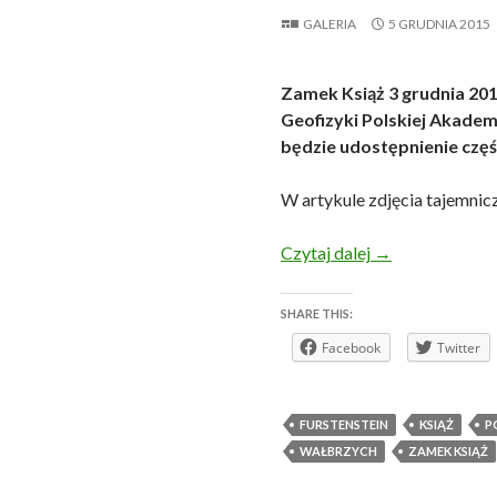
GALERIA
5 GRUDNIA 2015
Zamek Książ 3 grudnia 201
Geofizyki Polskiej Akadem
będzie udostępnienie częś
W artykule zdjęcia tajemnicz
Podziemia Zamk
Czytaj dalej
→
SHARE THIS:
Facebook
Twitter
FURSTENSTEIN
KSIĄŻ
P
WAŁBRZYCH
ZAMEK KSIĄŻ