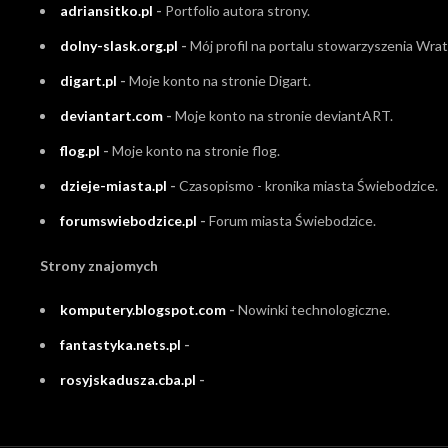
adriansitko.pl
-
Portfolio autora strony.
dolny-slask.org.pl
-
Mój profil na portalu stowarzyszenia Wrati
digart.pl
-
Moje konto na stronie Digart.
deviantart.com
-
Moje konto na stronie deviantART.
flog.pl
-
Moje konto na stronie flog.
dzieje-miasta.pl
-
Czasopismo - kronika miasta Świebodzice.
forumswiebodzice.pl
-
Forum miasta Świebodzice.
Strony znajomych
komputery.blogspot.com
-
Nowinki technologiczne.
fantastyka.nets.pl
-
rosyjskadusza.cba.pl
-