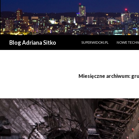
PRZESKOCZ DO TREŚCI
Szukaj
Blog Adriana Sitko
SUPERWIDOKI.PL
NOWE TECHN
Miesięczne archiwum: gr