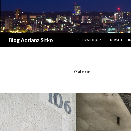
PRZESKOCZ DO TREŚCI
Szukaj
Blog Adriana Sitko
SUPERWIDOKI.PL
NOWE TECHN
Galerie