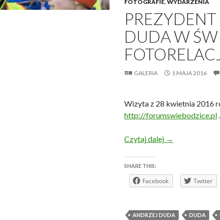
FOTOGRAFIE
,
WYDARZENIA
PREZYDENT 
DUDA W ŚW
FOTORELAC
GALERIA
1 MAJA 2016
Wizyta z 28 kwietnia 2016 r
http://forumswiebodzice.pl
.
Prezydent RP An
Czytaj dalej
→
SHARE THIS:
Facebook
Twitter
ANDRZEJ DUDA
DUDA