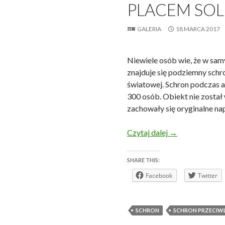
PLACEM SO
GALERIA
18 MARCA 2017
Niewiele osób wie, że w sam
znajduje się podziemny schr
światowej. Schron podczas 
300 osób. Obiekt nie został
zachowały się oryginalne na
Wrocław – schr
Czytaj dalej
→
SHARE THIS:
Facebook
Twitter
SCHRON
SCHRON PRZECIW