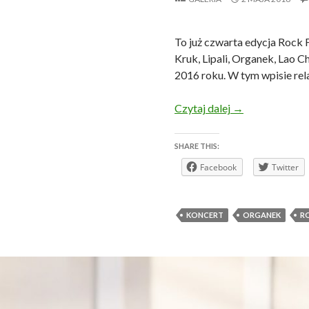
To już czwarta edycja Rock F
Kruk, Lipali, Organek, Lao C
2016 roku. W tym wpisie rel
Świebodzice Ro
Czytaj dalej
→
SHARE THIS:
Facebook
Twitter
KONCERT
ORGANEK
R