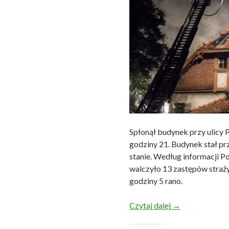
Spłonął budynek przy ulicy
godziny 21. Budynek stał prz
stanie. Według informacji P
walczyło 13 zastępów straży
godziny 5 rano.
25.07.2015 r. –
Czytaj dalej
→