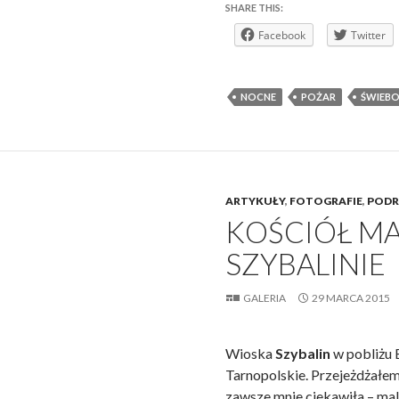
SHARE THIS:
Facebook
Twitter
NOCNE
POŻAR
ŚWIEBO
ARTYKUŁY
,
FOTOGRAFIE
,
PODR
KOŚCIÓŁ MA
SZYBALINIE
GALERIA
29 MARCA 2015
Wioska
Szybalin
w pobliżu
Tarnopolskie. Przejeżdżałem 
zawsze mnie ciekawiła – ma