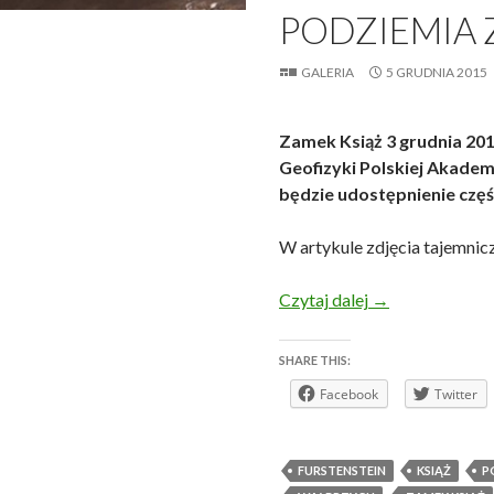
PODZIEMIA 
GALERIA
5 GRUDNIA 2015
Zamek Książ 3 grudnia 201
Geofizyki Polskiej Akadem
będzie udostępnienie częś
W artykule zdjęcia tajemnicz
Podziemia Zamk
Czytaj dalej
→
SHARE THIS:
Facebook
Twitter
FURSTENSTEIN
KSIĄŻ
P