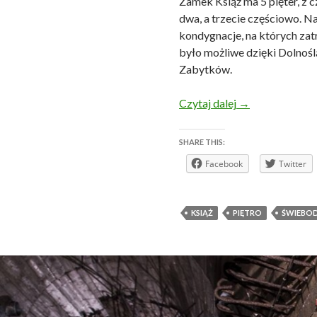
Zamek Książ ma 5 pięter, z 
dwa, a trzecie częściowo. N
kondygnacje, na których zat
było możliwe dzięki Dolno
Zabytków.
Nieudostępnione
Czytaj dalej
→
SHARE THIS:
Facebook
Twitter
KSIĄŻ
PIĘTRO
ŚWIEBOD