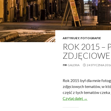
ARTYKUŁY
,
FOTOGRAFIE
ROK 2015 
ZDJĘCIOWE
GALERIA
24 STYCZNIA 201
Rok 2015 był dla mnie foto
zdjęciowych tematów, w któ
część z tych tematów czeka 
Rok 2015 – pod
Czytaj dalej
→