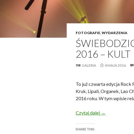
FOTOGRAFIE
,
WYDARZENIA
ŚWIEBODZIC
2016 – KULT
GALERIA
4 MAJA 2016
To już czwarta edycja Rock F
Kruk, Lipali, Organek, Lao C
2016 roku. W tym wpisie rela
Świebodzice Roc
Czytaj dalej
→
SHARE THIS: