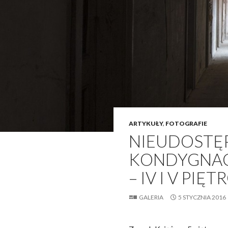
ARTYKUŁY
,
FOTOGRAFIE
NIEUDOSTĘ
KONDYGNAC
– IV I V PIĘT
GALERIA
5 STYCZNIA 2016