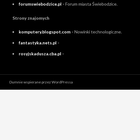
forumswiebodzice.pl
-
Forum miasta Świebodzice.
Strony znajomych
komputery.blogspot.com
-
Nowinki technologiczne.
fantastyka.nets.pl
-
rosyjskadusza.cba.pl
-
Dumnie wspierane przez WordPressa