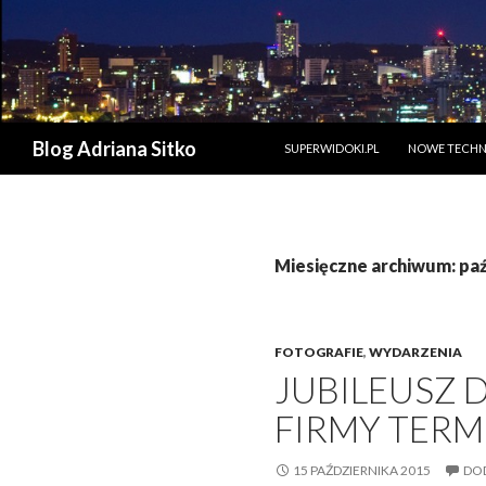
PRZESKOCZ DO TREŚCI
Szukaj
Blog Adriana Sitko
SUPERWIDOKI.PL
NOWE TECHN
Miesięczne archiwum: paź
FOTOGRAFIE
,
WYDARZENIA
JUBILEUSZ 
FIRMY TERME
15 PAŹDZIERNIKA 2015
DO