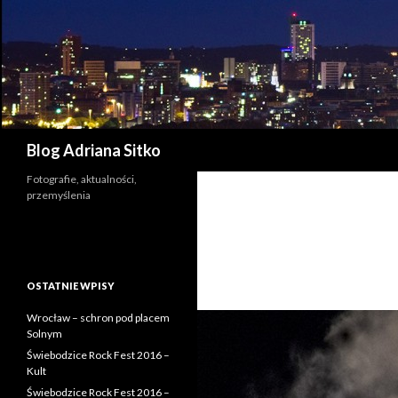
Szukaj
Blog Adriana Sitko
Fotografie, aktualności,
przemyślenia
OSTATNIE WPISY
Wrocław – schron pod placem
Solnym
Świebodzice Rock Fest 2016 –
Kult
Świebodzice Rock Fest 2016 –