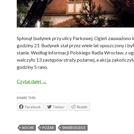
Spłonął budynek przy ulicy Parkowej. Ogień zauważono 
godziny 21. Budynek stał przez wiele lat opuszczony i by
stanie. Według informacji Polskiego Radia Wrocław, z o
walczyło 13 zastępów straży pożarnej, a akcja zakończył
godziny 5 rano.
25.07.2015 r. – Pożar budynku przy ulicy Pa
Czytaj dalej
→
SHARE THIS:
Facebook
Twitter
Reddit
NOCNE
POŻAR
ŚWIEBODZICE