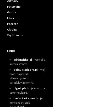
Artykuły
Fotografie
Gruzja
Litwa
Podróże
Ukraina
Wydarzenia
LINKI
adriansitko.pl
-
Portfolio
autora strony.
dolny-slask.org.pl
-
Mój
profil na portalu
stowarzyszenia
Wratislaviae Amici.
digart.pl
-
Moje konto na
stronie Digart.
deviantart.com
-
Moje
konto na stronie
deviantART.