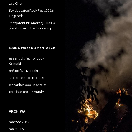
Lao Che
Świebodzice Rock Fest 2016 –
Organek
Prezydent RP Andrzej Duda w
Świebodzicach – fotorelacja
NAJNOWSZE KOMENTARZE
essentials fear of god
-
Kontakt
สกรีนแก้ว
-
Kontakt
Nonameauto
-
Kontakt
elf bar bc5000
-
Kontakt
มหาโชค หวย
-
Kontakt
ARCHIWA
marzec 2017
maj 2016