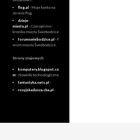
flog.pl
-
Moje konto na
stronie flog.
dzieje-
miasta.pl
-
Czasopismo -
kronika miasta Świebodzice.
forumswiebodzice.pl
-
F
orum miasta Świebodzice.
Strony znajomych
komputery.blogspot.co
m
-
Nowinki technologiczne.
fantastyka.nets.pl
-
rosyjskadusza.cba.pl
-