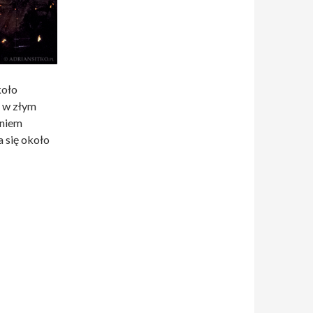
koło
ł w złym
gniem
a się około
rkowej, Świebodzice