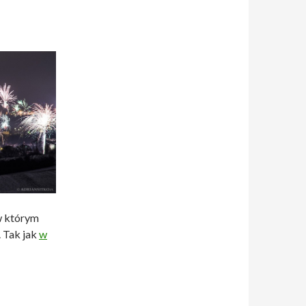
w którym
 Tak jak
w