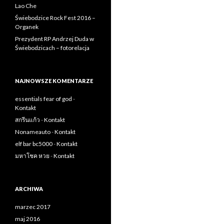
Lao Che
Świebodzice Rock Fest 2016 –
Organek
Prezydent RP Andrzej Duda w
Świebodzicach – fotorelacja
NAJNOWSZE KOMENTARZE
essentials fear of god
-
Kontakt
สกรีนแก้ว
-
Kontakt
Nonameauto
-
Kontakt
elf bar bc5000
-
Kontakt
มหาโชค หวย
-
Kontakt
ARCHIWA
marzec 2017
maj 2016