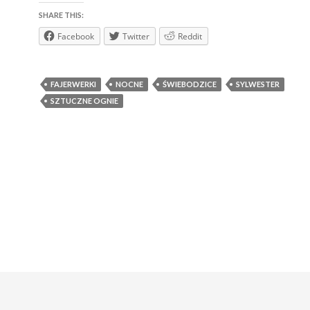
SHARE THIS:
Facebook
Twitter
Reddit
FAJERWERKI
NOCNE
ŚWIEBODZICE
SYLWESTER
SZTUCZNE OGNIE