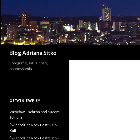
Szukaj
Blog Adriana Sitko
Fotografie, aktualności,
przemyślenia
OSTATNIE WPISY
Wrocław – schron pod placem
Solnym
Świebodzice Rock Fest 2016 –
Kult
Świebodzice Rock Fest 2016 –