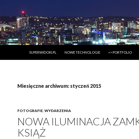
PRZESKOCZ DO TREŚCI
SUPERWIDOKI.PL
NOWE TECHNOLOGIE
=> PORTFOLIO
Miesięczne archiwum: styczeń 2015
FOTOGRAFIE
,
WYDARZENIA
NOWA ILUMINACJA ZAM
KSIĄŻ