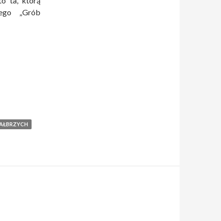
to ta, którą
wego „Grób
AŁBRZYCH