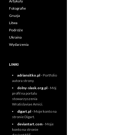
Artykuły
Fotografie
Gruzja
Litwa
Podróże
Ukraina
Wydarzenia
LINKI
adriansitko.pl
-
Portfolio
autora strony.
dolny-slask.org.pl
-
Mój
profil na portalu
stowarzyszenia
Wratislaviae Amici.
digart.pl
-
Moje konto na
stronie Digart.
deviantart.com
-
Moje
konto na stronie
deviantART.