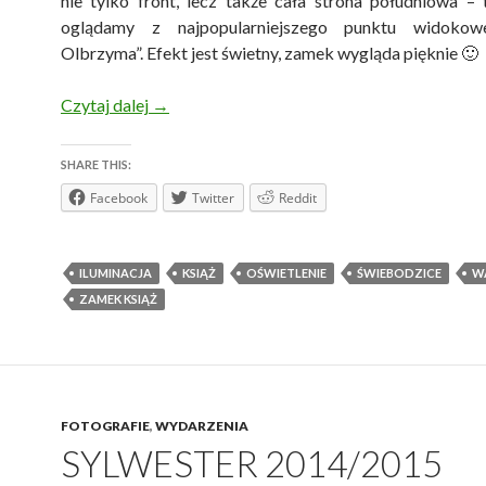
nie tylko front, lecz także cała strona południowa – 
oglądamy z najpopularniejszego punktu widoko
Olbrzyma”. Efekt jest świetny, zamek wygląda pięknie 🙂
Nowa iluminacja Zamku Książ
Czytaj dalej
→
SHARE THIS:
Facebook
Twitter
Reddit
ILUMINACJA
KSIĄŻ
OŚWIETLENIE
ŚWIEBODZICE
W
ZAMEK KSIĄŻ
FOTOGRAFIE
,
WYDARZENIA
SYLWESTER 2014/2015