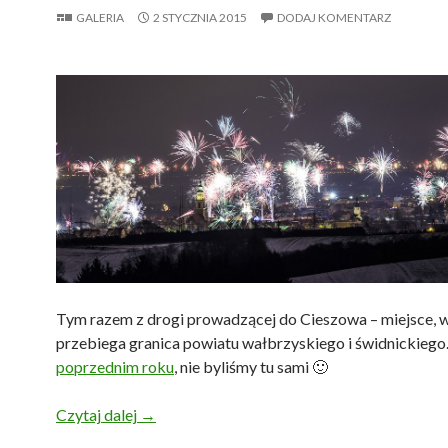
GALERIA
2 STYCZNIA 2015
DODAJ KOMENTARZ
Tym razem z drogi prowadzącej do Cieszowa – miejsce, 
przebiega granica powiatu wałbrzyskiego i świdnickiego.
poprzednim roku
, nie byliśmy tu sami 🙂
Sylwester 2014/2015
Czytaj dalej
→