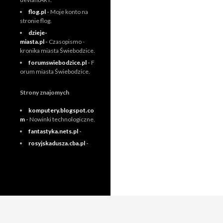
flog.pl
-
Moje konto na
stronie flog.
dzieje-
miasta.pl
-
Czasopismo -
kronika miasta Świebodzice.
forumswiebodzice.pl
-
F
orum miasta Świebodzice.
Strony znajomych
komputery.blogspot.co
m
-
Nowinki technologiczne.
fantastyka.nets.pl
-
rosyjskadusza.cba.pl
-