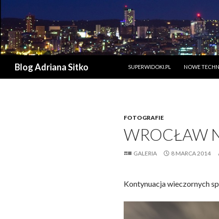
PRZESKOCZ DO TREŚCI
Szukaj
Blog Adriana Sitko
SUPERWIDOKI.PL
NOWE TECHN
FOTOGRAFIE
WROCŁAW N
GALERIA
8 MARCA 2014
Kontynuacja wieczornych s