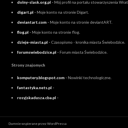
dolny-slask.org.pl
-
Mój profil na portalu stowarzyszenia Wrati
digart.pl
-
Moje konto na stronie Digart.
deviantart.com
-
Moje konto na stronie deviantART.
flog.pl
-
Moje konto na stronie flog.
dzieje-miasta.pl
-
Czasopismo - kronika miasta Świebodzice.
forumswiebodzice.pl
-
Forum miasta Świebodzice.
Strony znajomych
komputery.blogspot.com
-
Nowinki technologiczne.
fantastyka.nets.pl
-
rosyjskadusza.cba.pl
-
Dumnie wspierane przez WordPressa