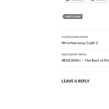
WROCŁAW
Zobacz
POPRZEDNI WPIS
wpisy
Wrocław nocą. Część 2
NASTĘPNY WPIS
08.03.2014 r. – The Best of Pi
LEAVE A REPLY