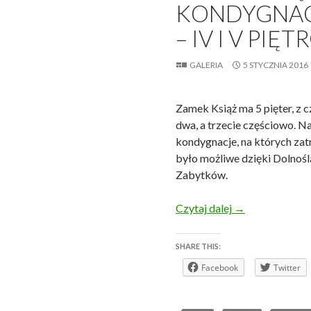
KONDYGNAC
– IV I V PIĘT
GALERIA
5 STYCZNIA 2016
Zamek Książ ma 5 pięter, z 
dwa, a trzecie częściowo. N
kondygnacje, na których zat
było możliwe dzięki Dolno
Zabytków.
Nieudostępnione
Czytaj dalej
→
SHARE THIS:
Facebook
Twitter