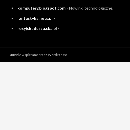
komputery.blogspot.com
-
Nowinki technologiczne.
fantastyka.nets.pl
-
rosyjskadusza.cba.pl
-
Dumnie wspierane przez WordPressa