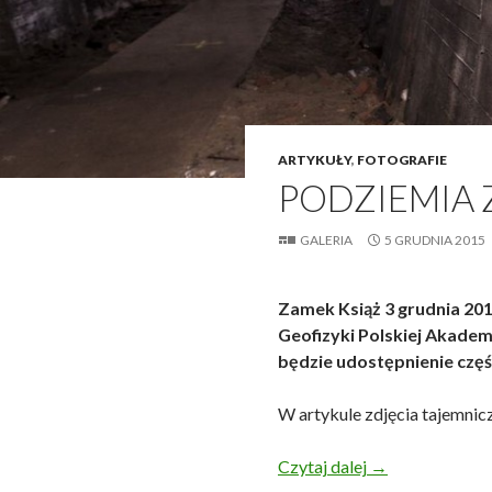
ARTYKUŁY
,
FOTOGRAFIE
PODZIEMIA 
GALERIA
5 GRUDNIA 2015
Zamek Książ 3 grudnia 201
Geofizyki Polskiej Akadem
będzie udostępnienie częś
W artykule zdjęcia tajemnicz
Podziemia Zamk
Czytaj dalej
→