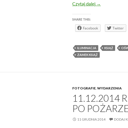
Nowa iluminacj
Czytaj dalej
→
SHARE THIS:
Facebook
Twitter
ILUMINACJA
KSIĄŻ
OŚW
ZAMEK KSIĄŻ
FOTOGRAFIE
,
WYDARZENIA
11.12.2014 
PO POŻARZ
11 GRUDNIA 2014
DODAJ 