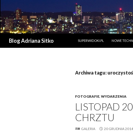
PRZESKOCZ DO TREŚCI
Szukaj
Blog Adriana Sitko
SUPERWIDOKI.PL
NOWE TECHN
Archiwa tagu: uroczystoś
FOTOGRAFIE
,
WYDARZENIA
LISTOPAD 20
CHRZTU
GALERIA
20 GRUDNIA 201