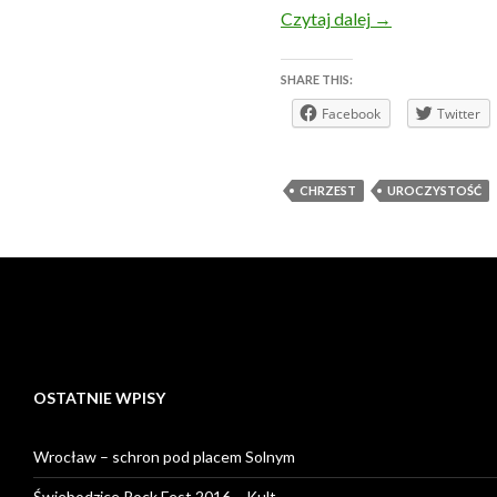
Listopad 2014 r.
Czytaj dalej
→
SHARE THIS:
Facebook
Twitter
CHRZEST
UROCZYSTOŚĆ
OSTATNIE WPISY
Wrocław – schron pod placem Solnym
Świebodzice Rock Fest 2016 – Kult