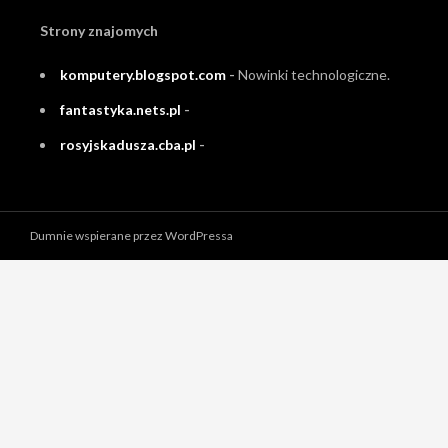
Strony znajomych
komputery.blogspot.com
-
Nowinki technologiczne.
fantastyka.nets.pl
-
rosyjskadusza.cba.pl
-
Dumnie wspierane przez WordPressa