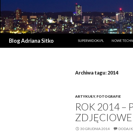
PRZESKOCZ DO TREŚCI
Szukaj
Blog Adriana Sitko
SUPERWIDOKI.PL
NOWE TECHN
Archiwa tagu: 2014
ARTYKUŁY
,
FOTOGRAFIE
ROK 2014 
ZDJĘCIOWE
30 GRUDNIA 2014
DODAJ 