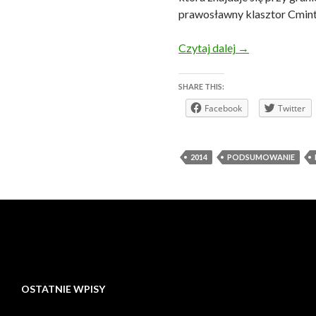
prawosławny klasztor Cmin
Rok 2014 – pod
Czytaj dalej
→
SHARE THIS:
Facebook
Twitter
2014
PODSUMOWANIE
OSTATNIE WPISY