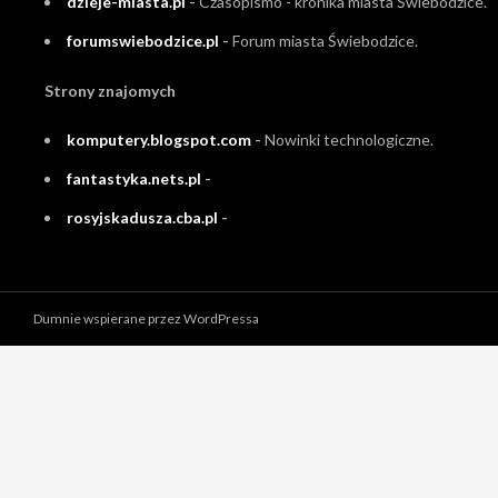
dzieje-miasta.pl
-
Czasopismo - kronika miasta Świebodzice.
forumswiebodzice.pl
-
Forum miasta Świebodzice.
Strony znajomych
komputery.blogspot.com
-
Nowinki technologiczne.
fantastyka.nets.pl
-
rosyjskadusza.cba.pl
-
Dumnie wspierane przez WordPressa