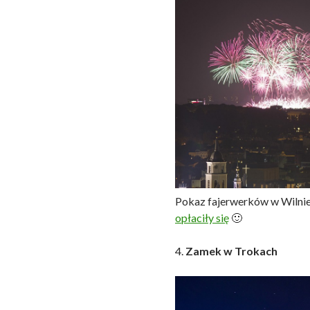
Pokaz fajerwerków w Wilnie
opłaciły się
🙂
4.
Zamek w Trokach