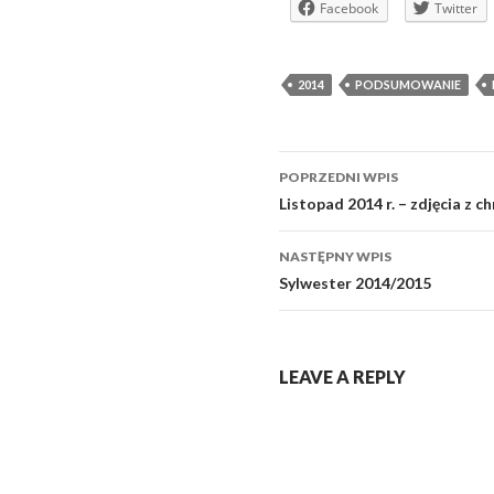
Facebook
Twitter
2014
PODSUMOWANIE
Zobacz
POPRZEDNI WPIS
wpisy
Listopad 2014 r. – zdjęcia z c
NASTĘPNY WPIS
Sylwester 2014/2015
LEAVE A REPLY