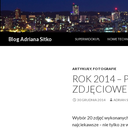
PRZESKOCZ DO TREŚCI
Szukaj
Blog Adriana Sitko
SUPERWIDOKI.PL
NOWE TECHN
ARTYKUŁY
,
FOTOGRAFIE
ROK 2014 
ZDJĘCIOWE
30 GRUDNIA 2014
ADRIAN 
Wybór 20 zdjęć wykonanych
najciekawsze – nie tylko ze w