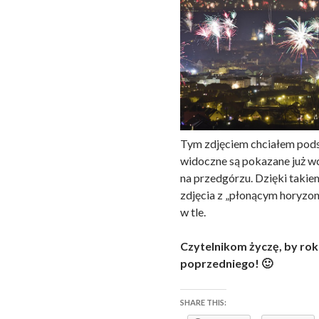
Tym zdjęciem chciałem pods
widoczne są pokazane już w
na przedgórzu. Dzięki taki
zdjęcia z „płonącym horyzo
w tle.
Czytelnikom życzę, by rok
poprzedniego! 🙂
SHARE THIS: