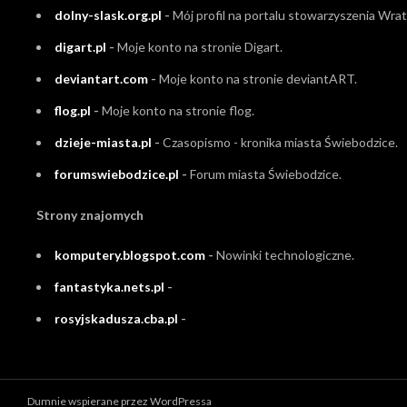
dolny-slask.org.pl
-
Mój profil na portalu stowarzyszenia Wrati
digart.pl
-
Moje konto na stronie Digart.
deviantart.com
-
Moje konto na stronie deviantART.
flog.pl
-
Moje konto na stronie flog.
dzieje-miasta.pl
-
Czasopismo - kronika miasta Świebodzice.
forumswiebodzice.pl
-
Forum miasta Świebodzice.
Strony znajomych
komputery.blogspot.com
-
Nowinki technologiczne.
fantastyka.nets.pl
-
rosyjskadusza.cba.pl
-
Dumnie wspierane przez WordPressa