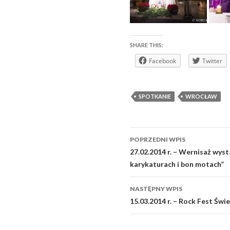
SHARE THIS:
Facebook
Twitter
SPOTKANIE
WROCŁAW
Zobacz
POPRZEDNI WPIS
wpisy
27.02.2014 r. – Wernisaż wy
karykaturach i bon motach”
NASTĘPNY WPIS
15.03.2014 r. – Rock Fest Św