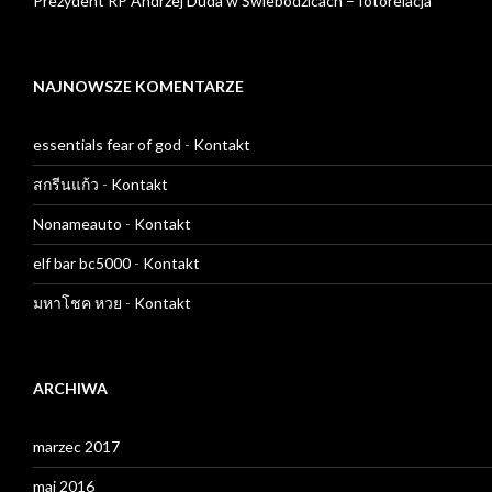
Prezydent RP Andrzej Duda w Świebodzicach – fotorelacja
NAJNOWSZE KOMENTARZE
essentials fear of god
-
Kontakt
สกรีนแก้ว
-
Kontakt
Nonameauto
-
Kontakt
elf bar bc5000
-
Kontakt
มหาโชค หวย
-
Kontakt
ARCHIWA
marzec 2017
maj 2016