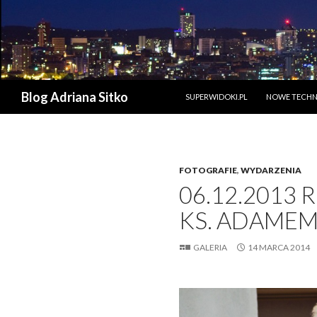
PRZESKOCZ DO TREŚCI
Szukaj
Blog Adriana Sitko
SUPERWIDOKI.PL
NOWE TECHN
FOTOGRAFIE
,
WYDARZENIA
06.12.2013 R
KS. ADAMEM
GALERIA
14 MARCA 2014